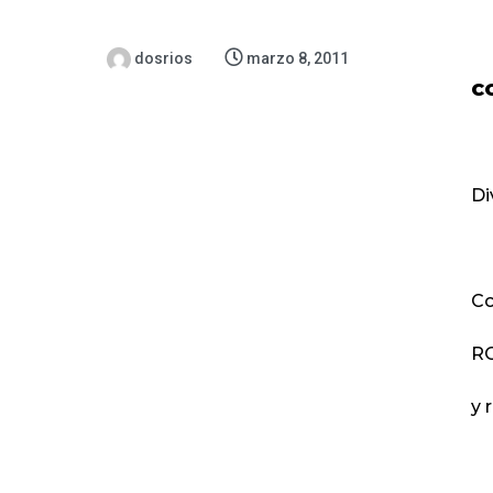
dosrios
marzo 8, 2011
C
Di
Co
RO
y 