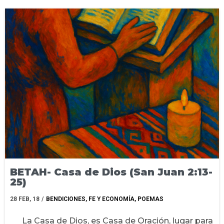
BETAH- Casa de Dios (San Juan 2:13-
25)
28
FEB, 18
/
BENDICIONES
FE Y ECONOMÍA
POEMAS
La Casa de Dios, es Casa de Oración, lugar para