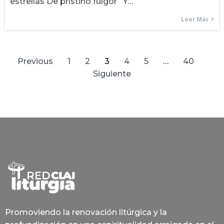
estrellas De prístino fulgor Y…
Leer Más
Previous
1
2
3
4
5
…
40
Siguiente
Promoviendo la renovación litúrgica y la