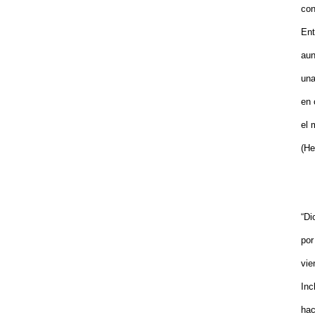
con
Ent
aun
una
en 
el 
(He
“Di
por
vie
Inc
hac