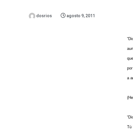
dosrios
agosto 9, 2011
“Di
aun
que
por
a a
(He
“Di
Tú 