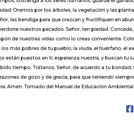
mpos, sostenga a los seres humanos, guarde el ganado
edad. Oremos por los árboles, la vegetación y las plant
ñor, las bendiga para que crezcan y fructifiquen en ab
perdone nuestros pecados. Señor, ten piedad. Concede, oh 
spón de nuestras vidas como lo creas conveniente. Col
 los más pobres de tu pueblo, la viuda, el huérfano, el 
os están puestos en ti, esperanza nuestra, y buscan tu 
bido tiempo. Trátanos, Señor, de acuerdo a tu bondad, 
razones de gozo y de gracia, para que teniendo siempre
ra. Amén. Tomado del Manuel de Educación Ambienta