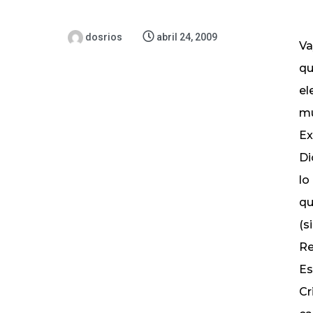
dosrios
abril 24, 2009
Va
qu
el
mu
Ex
Di
lo
qu
(s
Re
Es
Cr