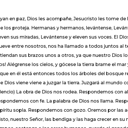
yan en paz, Dios les acompañe, Jesucristo les tome de la
e los proteja. Hermanas y hermanos, levántense, Leván
even sus miradas, Levántense y eleven sus voces. El Dios 
eve entre nosotros, nos ha llamado a todos juntos al tes
tiendan sus brazos unos a otros, ya que nuestro Dios l
os! Alégrense los cielos, y gócese la tierra brame el mar
 que en él está entonces todos los árboles del bosque r
e Dios viene viene a juzgar la tierra. Juzgará al mundo co
ilencio) La obra de Dios nos rodea. Respondemos con ala
spondemos con fe. La palabra de Dios nos llama. Resp
píritu sopla. Respondemos con gozo. Oremos por las ag
isto, nuestro Señor, las bendiga y las haga crecer en su