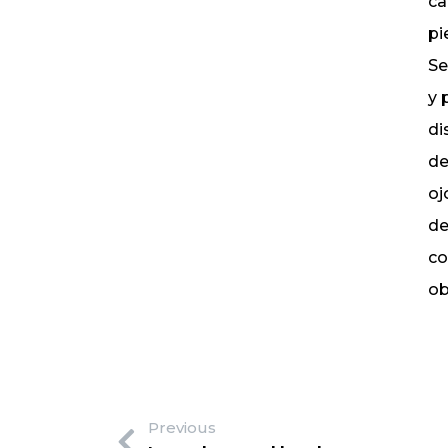
ca
pi
Se
y 
di
de
oj
de
co
ob
Previous