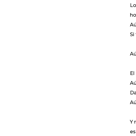
Lo
ho
Aú
Si
Aú
El
Aú
Da
Aú
Y 
es