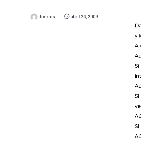
dosrios
abril 24, 2009
Da
y 
A 
Aú
Si
in
Aú
Si
ve
Aú
Si
Aú