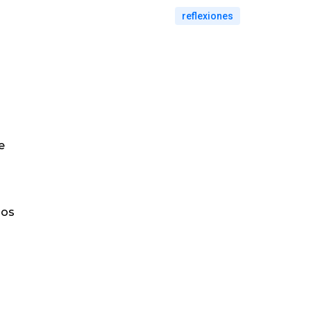
reflexiones
e
gos