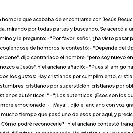
 hombre que acababa de encontrarse con Jesús Resucita
da, mirando por todas partes y buscando. Se acercó a u
mino y le preguntó: - "Por favor, señor, ¿ha visto pasar p
cogiéndose de hombros le contestó: - "Depende del tip
erdone", dijo contrariado el hombre, "pero soy nuevo en
nozco a Jesús". Y el anciano añadió: - "Pues si, amigo 
dos los gustos: Hay cristianos por cumplimiento, cristian
stumbres, cristianos por superstición, cristianos por obl
istianos auténticos..." - "¡Los autenticos! ¡Esos son los 
mbre emocionado. - "¡Vaya!", dijo el anciano con voz gra
 mucho tiempo que pasó uno de esos por aqui, y prec
"¿Cómo podré reconocerle?" Y el anciano contestó tran