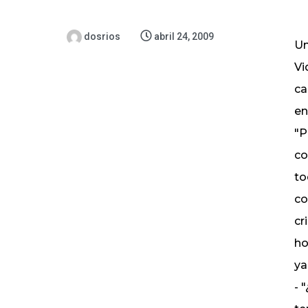
dosrios
abril 24, 2009
Un
Vi
ca
en
"P
co
to
co
cr
ho
ya
- 