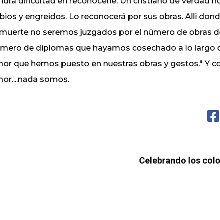
ndrá dificultad en reconocerle. Un cristiano de verdad
bios y engreidos. Lo reconocerá por sus obras. Alli dond
 muerte no seremos juzgados por el número de obras de
mero de diplomas que hayamos cosechado a lo largo de
or que hemos puesto en nuestras obras y gestos." Y com
or....nada somos.
Celebrando los color