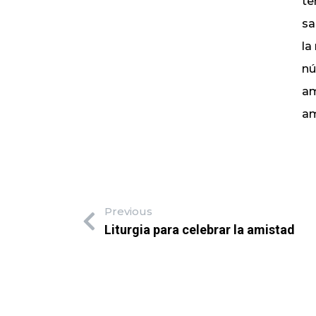
te
sa
la
nú
am
am
Previous
Liturgia para celebrar la amistad