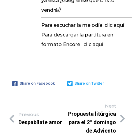
ya está //Alégrense que Cristo
vendrá//
Para escuchar la melodía,
clic aquí
Para descargar la partitura en
formato Encore ,
clic aquí
Share on Facebook
Share on Twitter
Next
Propuesta litúrgica
Previous
Despabílate amor
para el 2º domingo
de Adviento