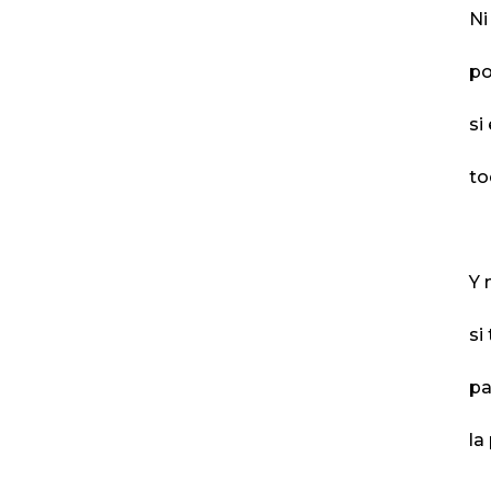
Ni
po
si
to
Y 
si
pa
la