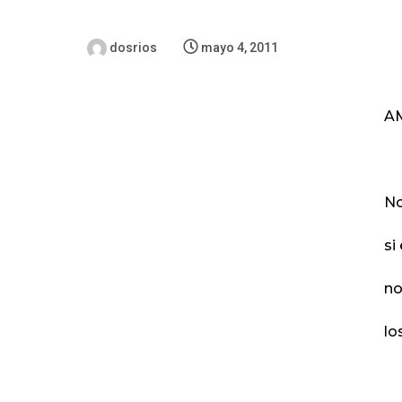
dosrios
mayo 4, 2011
A
No
si
no
lo