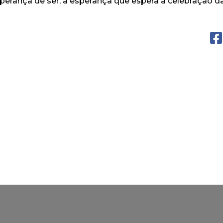
perança de ser, à esperança que espera a celebraçao 
o