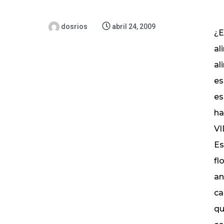
dosrios
abril 24, 2009
¿E
al
al
es
es
ha
VI
Es
fl
an
ca
qu