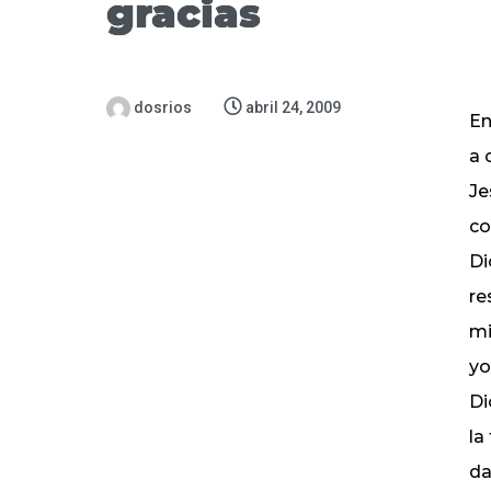
gracias
dosrios
abril 24, 2009
En memoria De las personas que han partido a la presencia de Dios Preludio musical I. Convocatoria a celebrar A. Ingreso de celebrantes Motivación y saludo ¡Bendito sea Dios, Padre de Nuestro Señor Jesucristo, fuente de toda misericordia,