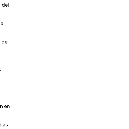
 del
a,
r de
s
an en
pias