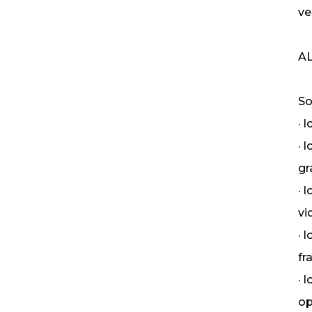
ve
AL
So
· 
· 
gr
· 
vi
· 
fr
· 
op