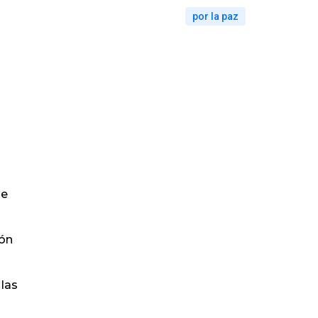
por la paz
de
cón
 las