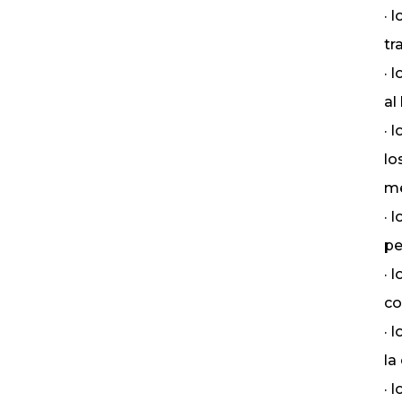
· 
tr
· 
al
· 
lo
me
· 
pe
· 
co
· 
la
· 