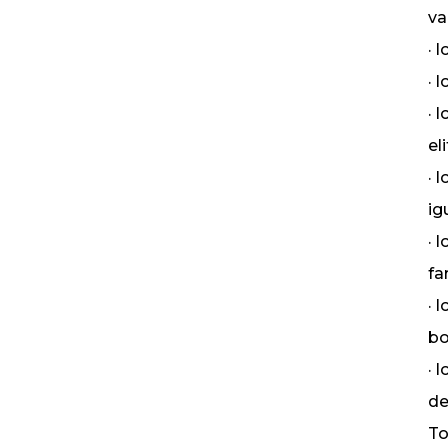
va
· 
· 
· 
el
· 
ig
· 
fa
· 
bo
· 
de 
To