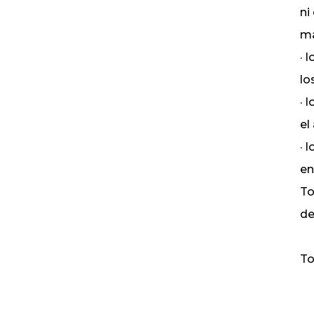
ni
ma
· 
lo
· 
el
· 
en
To
de
To