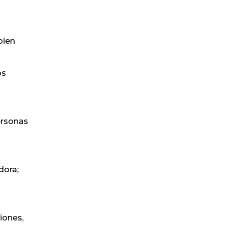
bien
os
ersonas
dora;
iones,