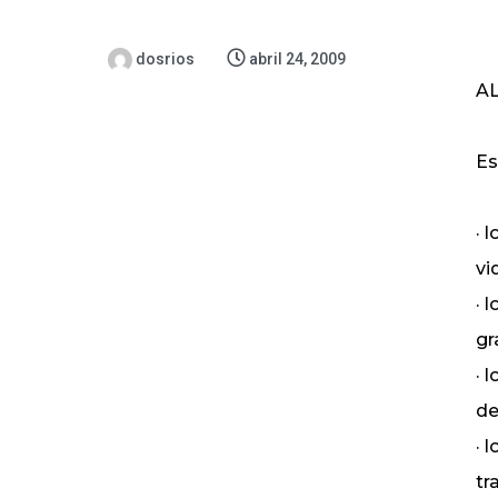
dosrios
abril 24, 2009
A
Es
· 
vid
· 
gr
· 
de
· 
tr