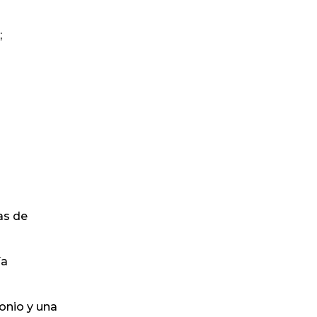
;
as de
ía
onio y una