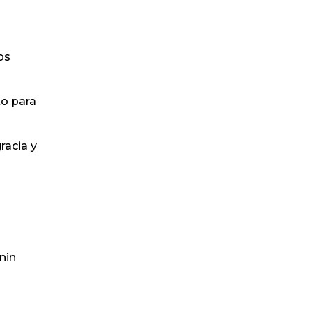
os
to para
racia y
nin