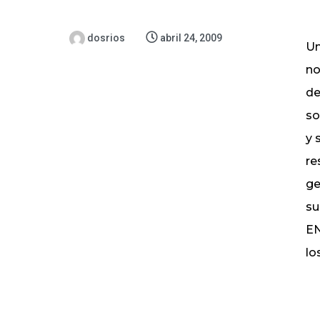
dosrios
abril 24, 2009
Un
no
de
so
y 
re
ge
su
E
lo