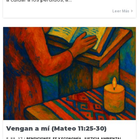
Leer Más
Vengan a mí (Mateo 11:25-30)
5
JUL, 17
/
BENDICIONES
FE Y ECONOMÍA
JUSTICIA AMBIENTAL