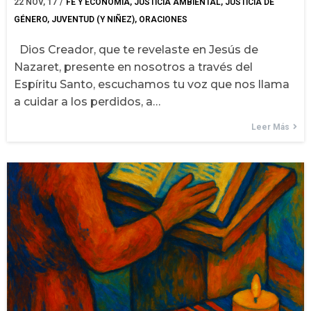
22
NOV, 17
/
FE Y ECONOMÍA
JUSTICIA AMBIENTAL
JUSTICIA DE
GÉNERO
JUVENTUD (Y NIÑEZ)
ORACIONES
Dios Creador, que te revelaste en Jesús de
Nazaret, presente en nosotros a través del
Espíritu Santo, escuchamos tu voz que nos llama
a cuidar a los perdidos, a…
Leer Más